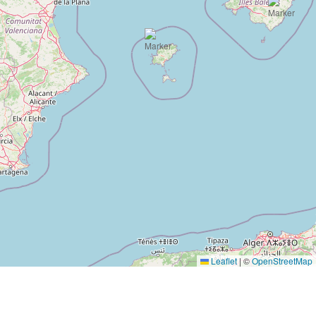
Leaflet
|
©
OpenStreetMap