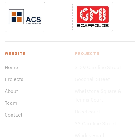
WEBSITE
PROJECTS
Home
3-29 Caroline Street
Projects
Goodhall Street
About
Whetstone Square &
Tennis Court
Team
Hazel court
Contact
33 Caroline Street
Windus Road