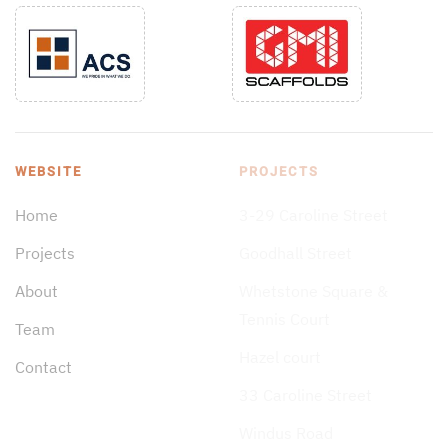
WEBSITE
PROJECTS
Home
3-29 Caroline Street
Projects
Goodhall Street
About
Whetstone Square &
Tennis Court
Team
Hazel court
Contact
33 Caroline Street
Windus Road