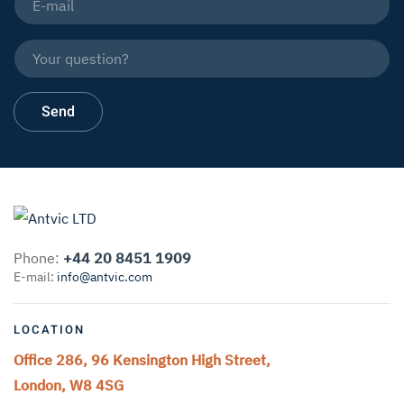
Phone:
+44 20 8451 1909
E-mail:
info@antvic.com
LOCATION
Office 286, 96 Kensington High Street,
London, W8 4SG