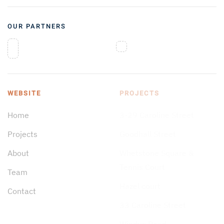
OUR PARTNERS
WEBSITE
PROJECTS
Home
3-29 Caroline Street
Projects
Goodhall Street
About
Whetstone Square &
Tennis Court
Team
Hazel court
Contact
33 Caroline Street