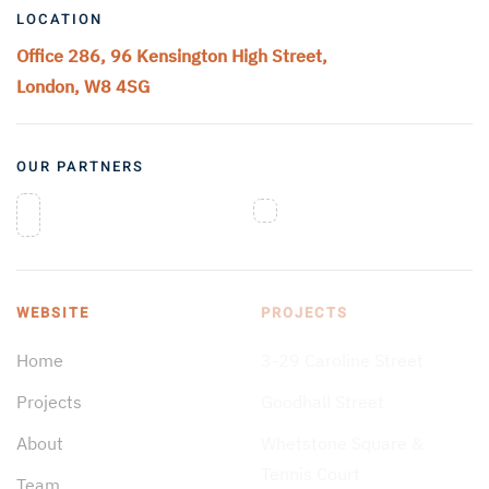
LOCATION
Office 286, 96 Kensington High Street,
London, W8 4SG
OUR PARTNERS
WEBSITE
PROJECTS
Home
3-29 Caroline Street
Projects
Goodhall Street
About
Whetstone Square &
Tennis Court
Team