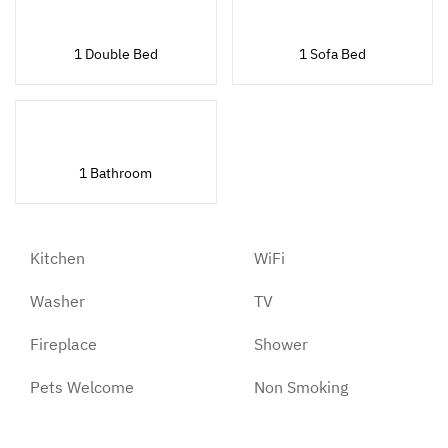
1 Double Bed
1 Sofa Bed
1 Bathroom
Kitchen
WiFi
Washer
TV
Fireplace
Shower
Pets Welcome
Non Smoking