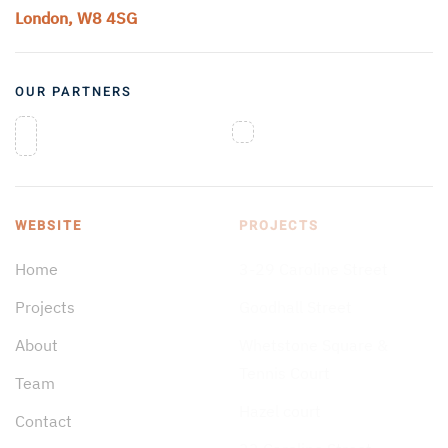
London, W8 4SG
OUR PARTNERS
WEBSITE
PROJECTS
Home
3-29 Caroline Street
Projects
Goodhall Street
About
Whetstone Square &
Tennis Court
Team
Hazel court
Contact